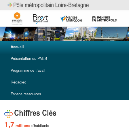
Pôle Métropolitain Loire Bretagne
Main menu
Accueil
Skip to primary content
Skip to secondary content
Présentation du PMLB
Programme de travail
Rédagieo
Espace ressources
Chiffres Clés
1,7
millions
d'habitants